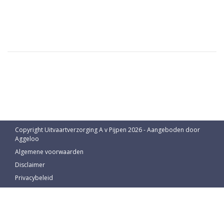
Copyright Uitvaartverzorging A v Pijpen 2026 - Aangeboden door
Aggeloo
Algemene voorwaarden
Disclaimer
Privacybeleid