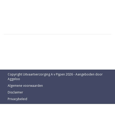
Copyright Uitvaartverzorging A v Pijpen 2026 - Aangeboden door
Aggeloo
Algemene voorwaarden
Disclaimer
Privacybeleid